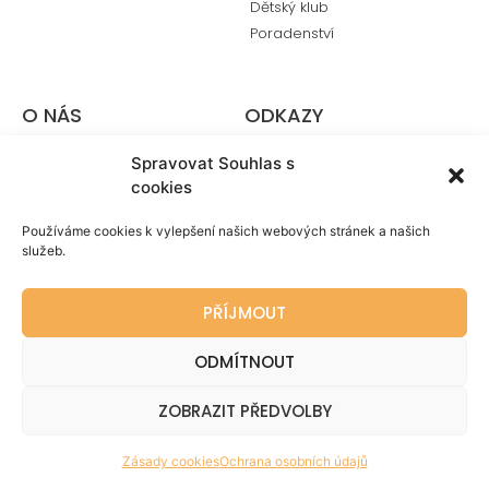
Dětský klub
Poradenství
O NÁS
ODKAZY
Kdo jsme
Helen Doron
Spravovat Souhlas s
Kariéra
cookies
Partneři
Používáme cookies k vylepšení našich webových stránek a našich
Kontakt
služeb.
Ochrana osobních údajů
PŘÍJMOUT
ODMÍTNOUT
ZOBRAZIT PŘEDVOLBY
Zásady cookies
Ochrana osobních údajů