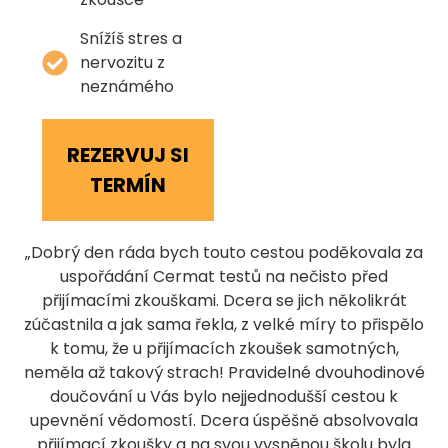
Snížíš stres a
nervozitu z
neznámého
REZERVUJ SI
TERMÍN
„Dobrý den ráda bych touto cestou poděkovala za
uspořádání Cermat testů na nečisto před
přijímacími zkouškami. Dcera se jich několikrát
zúčastnila a jak sama řekla, z velké míry to přispělo
k tomu, že u přijímacích zkoušek samotných,
neměla až takový strach! Pravidelné dvouhodinové
doučování u Vás bylo nejjednodušší cestou k
upevnění vědomostí. Dcera úspěšně absolvovala
přijímací zkoušky a na svou vysněnou školu byla