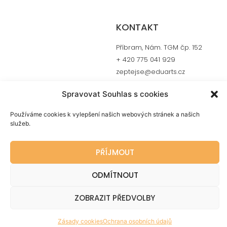
KONTAKT
Příbram, Nám. TGM čp. 152
+ 420 775 041 929
zeptejse@eduarts.cz
Spravovat Souhlas s cookies
SLUŽBY
INFORMACE
Používáme cookies k vylepšení našich webových stránek a našich
služeb.
CERMAT příprava
O nás
Individuální lekce
Recenze
PŘÍJMOUT
Skupinová výuka
FAQ
Kontakt
ODMÍTNOUT
ZOBRAZIT PŘEDVOLBY
Zásady cookies
Ochrana osobních údajů