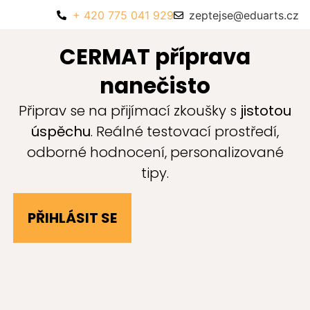
+ 420 775 041 929
zeptejse@eduarts.cz
CERMAT příprava
nanečisto
Připrav se na přijímací zkoušky s
jistotou
úspěchu
. Reálné testovací prostředí,
odborné hodnocení, personalizované
tipy.
PŘIHLÁSIT SE