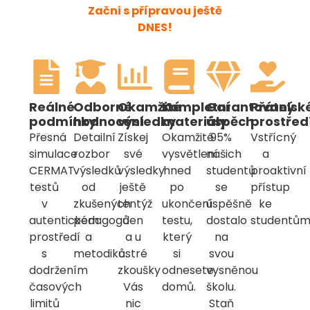
Začni s přípravou ještě
DNES!
Reálné
Odborné
Okamžité
Kompletní
Garantovaný
Přátelsk
podmínky
hodnocení
výsledky
materiály
úspěch
prostřed
Přesná
Detailní
Získej
Okamžité
95%
Vstřícný
simulace
rozbor
své
vysvětlení
našich
a
CERMAT
výsledků
výsledky
hned
studentů
proaktivní
testů
od
ještě
po
se
přístup
v
zkušených
tentýž
ukončení
úspěšně
ke
autentickém
pedagogů
den
testu,
dostalo
studentům
prostředí
a
a u
který
na
s
metodiků.
ostré
si
svou
dodržením
zkoušky
odnesete
vysněnou
časových
Vás
domů.
školu.
limitů
nic
Staň