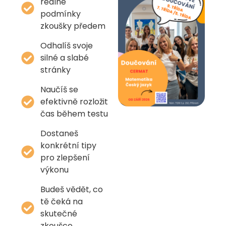
reálné
podmínky
zkoušky předem
Odhalíš svoje
silné a slabé
stránky
Naučíš se
efektivně rozložit
čas během testu
Dostaneš
konkrétní tipy
pro zlepšení
výkonu
Budeš vědět, co
tě čeká na
skutečné
zkoušce